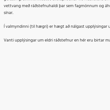
vettvang með ráðstefnuhaldi þar sem fagmönnum og áhug
sínar.
Í valmyndinni (til hægri) er hægt að nálgast upplýsingar
Vanti upplýsingar um eldri ráðstefnur en hér eru birta