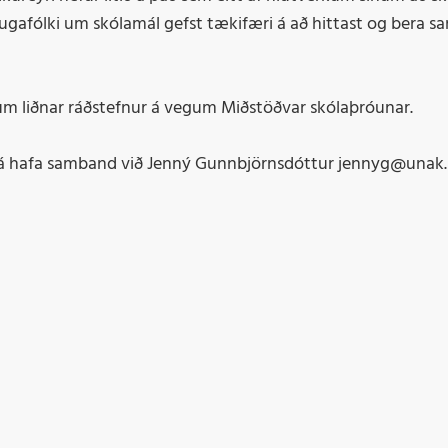
Skýrslur
afólki um skólamál gefst tækifæri á að hittast og bera 
Siðferðisglímur fyr
 um liðnar ráðstefnur á vegum Miðstöðvar skólaþróunar.
r má hafa samband við Jenný Gunnbjörnsdóttur jennyg@unak.