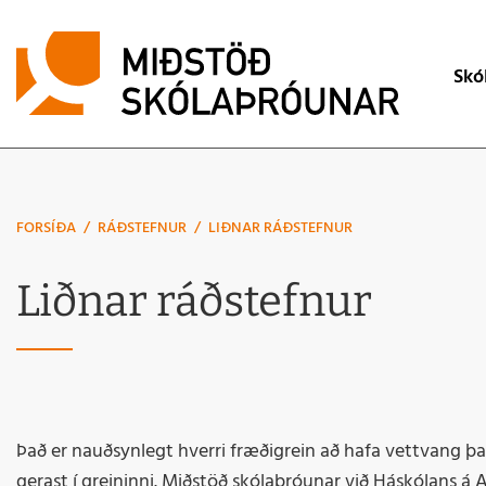
Lei
Skó
Mat á skólas
Skólaþróuna
FORSÍÐA
/
RÁÐSTEFNUR
/
LIÐNAR RÁÐSTEFNUR
Skólaþjónus
Liðnar ráðstefnur
Úttektir
Verkbeiðni
Það er nauðsynlegt hverri fræðigrein að hafa vettvang þa
gerast í greininni. Miðstöð skólaþróunar við Háskólans á A