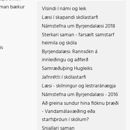
saman bækur
Vísindi í námi og leik
ir ungt fólk
Læsi í skapandi skólastarfi
Námstefna um Byrjendalæsi 2018
Sterkari saman - farsælt samstarf
heimila og skóla
is
Byrjendalæsi: Rannsókn á
innleiðingu og aðferð
Samræðuþing Hugleiks
Jafnrétti í skólastarfi
Læsi - skilningur og lestraránægja
Námstefna um Byrjendalæsi - 2016
Að greina sundur hina flóknu þræði
- Vandamálavæðing eða
starfsþróun í skólum?
Snjallari saman