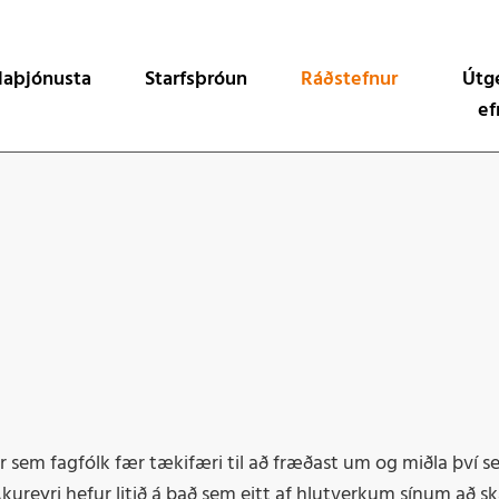
ta
laþjónusta
Starfsþróun
Ráðstefnur
Útg
ef
tarfi
Liðnar ráðstefnur
Byrjendalæsisvef
rverkefni
Læsi til náms og yndis - læsisráðstefna MSHA o
Byrjendalæsisbla
ta við sveitarfélög
Samræður: Af hver
Læsi fyrir lífið
Orð af orði
Orðaleikur
Snjallvagninn
r sem fagfólk fær tækifæri til að fræðast um og miðla því s
Læsi er lykillinn
kureyri hefur litið á það sem eitt af hlutverkum sínum að sk