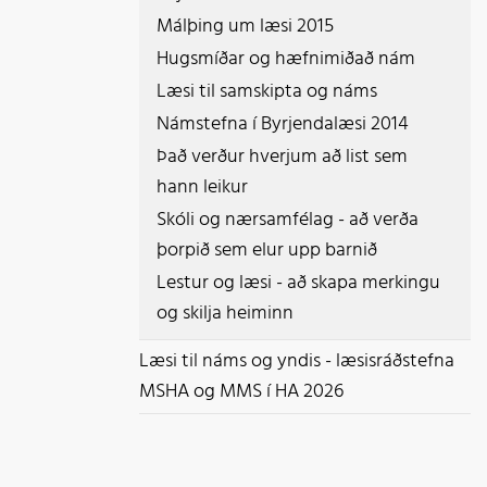
Málþing um læsi 2015
Hugsmíðar og hæfnimiðað nám
Læsi til samskipta og náms
Námstefna í Byrjendalæsi 2014
Það verður hverjum að list sem
hann leikur
Skóli og nærsamfélag - að verða
þorpið sem elur upp barnið
Lestur og læsi - að skapa merkingu
og skilja heiminn
Læsi til náms og yndis - læsisráðstefna
MSHA og MMS í HA 2026