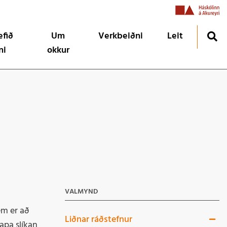
efið
Um
Verkbeiðni
Leit
ni
okkur
urinn
Um okkur
g MMS í HA 2026
ðið
Menntasýn og gildi
ju og hvers vegna?
Starfsfólk
Fréttir
VALMYND
em er að
Liðnar ráðstefnur
apa slíkan