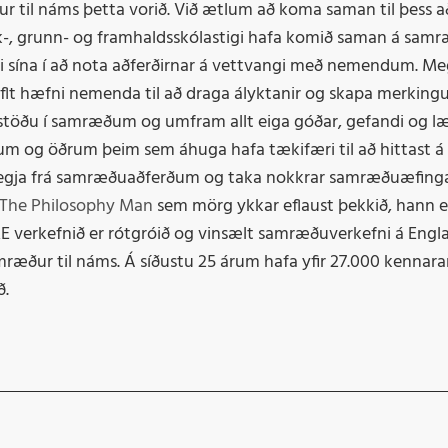
r til náms þetta vorið. Við ætlum að koma saman til þess a
Skýrslur
ik-, grunn- og framhaldsskólastigi hafa komið saman á sa
Siðferðisglímur fyr
ni sína í að nota aðferðirnar á vettvangi með nemendum. Me
 hæfni nemenda til að draga ályktanir og skapa merkingu,
stöðu í samræðum og umfram allt eiga góðar, gefandi og l
m og öðrum þeim sem áhuga hafa tækifæri til að hittast á
 segja frá samræðuaðferðum og taka nokkrar samræðuæfing
The Philosophy Man
sem mörg ykkar eflaust þekkið, hann e
E verkefnið er rótgróið og vinsælt samræðuverkefni á Engl
amræður til náms. Á síðustu 25 árum hafa yfir 27.000 kennara
ð.