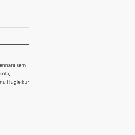
 kennara sem
kóla,
inu Hugleikur