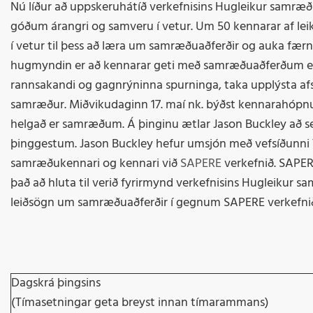
Nú líður að uppskeruhátíð verkefnisins Hugleikur samræðu
góðum árangri og samveru í vetur. Um 50 kennarar af le
í vetur til þess að læra um samræðuaðferðir og auka fær
hugmyndin er að kennarar geti með samræðuaðferðum eflt
rannsakandi og gagnrýninna spurninga, taka upplýsta af
samræður. Miðvikudaginn 17. maí nk. býðst kennarahópnu
helgað er samræðum. Á þinginu ætlar Jason Buckley að
þinggestum. Jason Buckley hefur umsjón með vefsíðunni
samræðukennari og kennari við
SAPERE
verkefnið. SAPER
það að hluta til verið fyrirmynd verkefnisins Hugleikur s
leiðsögn um samræðuaðferðir í gegnum SAPERE verkefni
Dagskrá þingsins
(Tímasetningar geta breyst innan tímarammans)