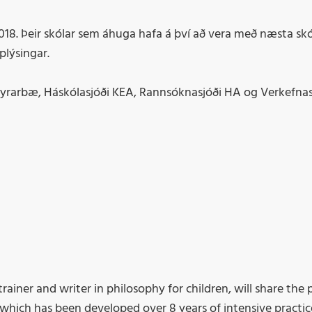
018. Þeir skólar sem áhuga hafa á því að vera með næsta sk
plýsingar.
eyrarbæ, Háskólasjóði KEA, Rannsóknasjóði HA og Verkefnas
rainer and writer in philosophy for children, will share the p
C which has been developed over 8 years of intensive practi