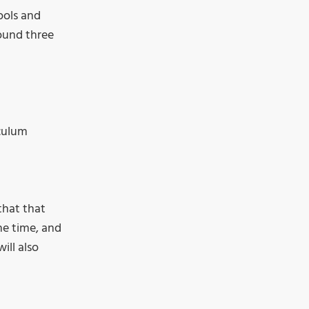
ools and
round three
iculum
that that
the time, and
ill also