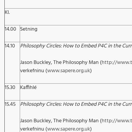
Kl.
14.00
Setning
14.10
Philosophy Circles: How to Embed P4C in the Cur
Jason Buckley, The Philosophy Man (
http://www.
verkefninu (
www.sapere.org.uk
)
15.30
Kaffihlé
15.45
Philosophy Circles: How to Embed P4C in the Cur
Jason Buckley, The Philosophy Man (
http://www.
verkefninu (
www.sapere.org.uk
)