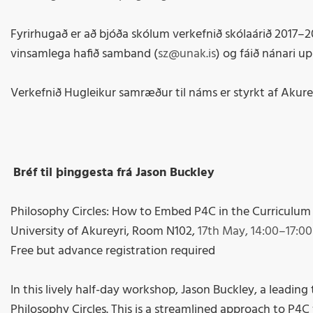
Fyrirhugað er að bjóða skólum verkefnið skólaárið 2017–2
vinsamlega hafið samband (
sz@unak.is
) og fáið nánari up
Verkefnið Hugleikur samræður til náms er styrkt af Akur
Bréf til þinggesta frá Jason Buckley
Philosophy Circles: How to Embed P4C in the Curriculum
University of Akureyri, Room N102,
17th May, 14:00–17:00
Free but advance registration required
In this lively half-day workshop, Jason Buckley, a leading t
Philosophy Circles. This is a streamlined approach to P4