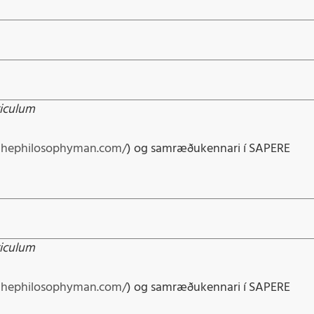
riculum
thephilosophyman.com/
) og samræðukennari í SAPERE
riculum
thephilosophyman.com/
) og samræðukennari í SAPERE