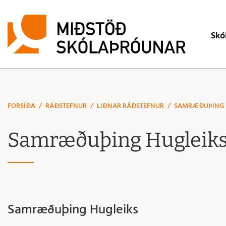
Lei
Skó
Mat á skólas
Skólaþróuna
FORSÍÐA
/
RÁÐSTEFNUR
/
LIÐNAR RÁÐSTEFNUR
/
SAMRÆÐUÞING 
Skólaþjónus
Samræðuþing Hugleiks 
Úttektir
Verkbeiðni
Samræðuþing Hugleiks