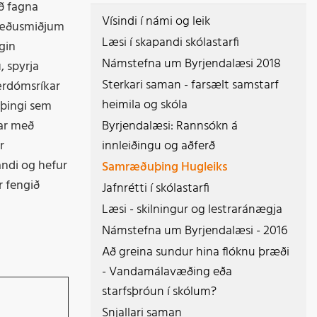
ð fagna
Vísindi í námi og leik
mræðusmiðjum
ir ungt fólk
Læsi í skapandi skólastarfi
gin
Námstefna um Byrjendalæsi 2018
 spyrja
Sterkari saman - farsælt samstarf
ærdómsríkar
heimila og skóla
 þingi sem
ar með
Byrjendalæsi: Rannsókn á
r
innleiðingu og aðferð
andi og hefur
Samræðuþing Hugleiks
r fengið
Jafnrétti í skólastarfi
Læsi - skilningur og lestraránægja
Námstefna um Byrjendalæsi - 2016
Að greina sundur hina flóknu þræði
- Vandamálavæðing eða
starfsþróun í skólum?
Snjallari saman