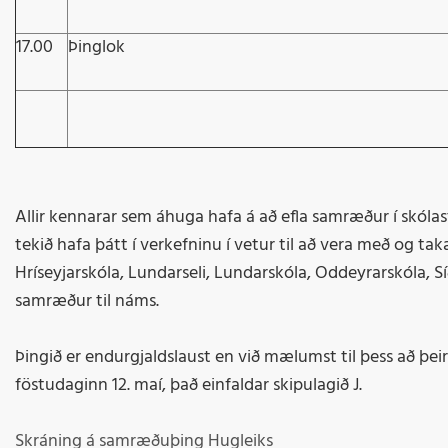
17.00
Þinglok
Allir kennarar sem áhuga hafa á að efla samræður í skóla
tekið hafa þátt í verkefninu í vetur til að vera með og ta
Hríseyjarskóla, Lundarseli, Lundarskóla, Oddeyrarskóla,
samræður til náms.
Þingið er endurgjaldslaust en við mælumst til þess að þei
föstudaginn 12. maí, það einfaldar skipulagið J.
Skráning á samræðuþing Hugleiks