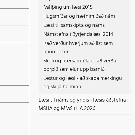
Málþing um læsi 2015
Hugsmíðar og hæfnimiðað nám
Læsi til samskipta og náms
Námstefna í Byrjendalæsi 2014
Það verður hverjum að list sem
hann leikur
Skóli og nærsamfélag - að verða
þorpið sem elur upp barnið
Lestur og læsi - að skapa merkingu
og skilja heiminn
Læsi til náms og yndis - læsisráðstefna
MSHA og MMS í HA 2026