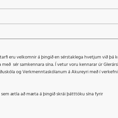
starfi eru velkomnir á þingið en sérstaklega hvetjum við þá
ka með sér samkennara sína. Í vetur voru kennarar úr Glerárs
 Síðuskóla og Verkmenntaskólanum á Akureyri með í verkefn
r sem ætla að mæta á þingið skrái þátttöku sína fyrir