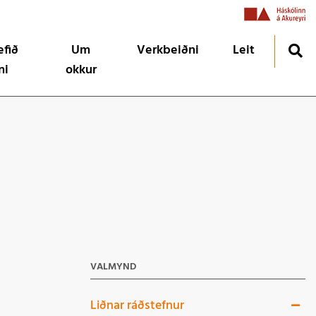
efið
Um
Verkbeiðni
Leit
ni
okkur
urinn
Um okkur
g MMS í HA 2026
ðið
Menntasýn og gildi
ju og hvers vegna?
Starfsfólk
Fréttir
VALMYND
Liðnar ráðstefnur