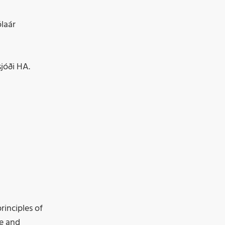
ólaár
jóði HA.
rinciples of
ce and