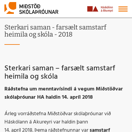
Sterkari saman - farsælt samstarf
heimila og skóla - 2018
Sterkari saman – farsælt samstarf
heimila og skóla
Ráðstefna um menntavísindi á vegum Miðstöðvar
skólaþróunar HA haldin
14. apríl 2018
Árleg vorráðstefna Miðstöðvar skólaþróunar við
Háskólann á Akureyri var haldin þann
14. apríl 2018. Þema ráðstefnunnar var
samstarf