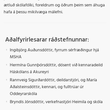
ætluð skólafólki, foreldrum og öðrum þeim sem áhuga
hafa á þessu mikilvæga málefni.
Aðalfyrirlesarar ráðstefnunnar:
Ingibjörg Auðunsdóttir, fyrrum sérfræðingur hjá
MSHA
Hermína Gunnþórsdóttir, dósent við kennaradeild
Háskólans á Akureyri
Rannveig Sigurðardóttir, deildarstjóri, og María
Aðalsteinsdóttir, kennari, og fulltrúar úr
Oddeyrarskóla
Bryndís Jónsdóttir, verkefnastjóri Heimila og skóla