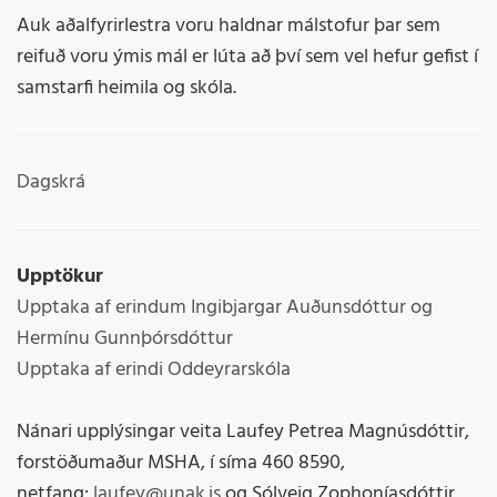
Auk aðalfyrirlestra voru haldnar málstofur þar sem
reifuð voru ýmis mál er lúta að því sem vel hefur gefist í
samstarfi heimila og skóla.
Dagskrá
Upptökur
Upptaka af erindum Ingibjargar Auðunsdóttur og
Hermínu Gunnþórsdóttur
Upptaka af erindi Oddeyrarskóla
Nánari upplýsingar veita Laufey Petrea Magnúsdóttir,
forstöðumaður MSHA, í síma 460 8590,
netfang:
laufey@unak.is
og Sólveig Zophoníasdóttir,