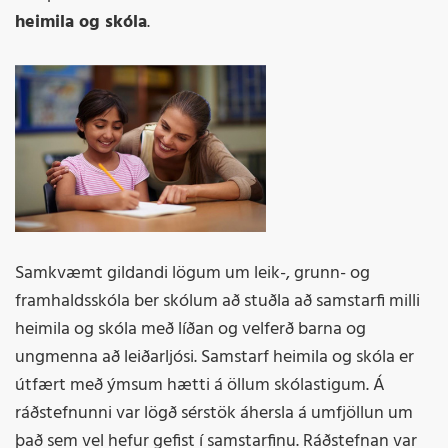
heimila og skóla
.
Samkvæmt gildandi lögum um leik-, grunn- og
framhaldsskóla ber skólum að stuðla að samstarfi milli
heimila og skóla með líðan og velferð barna og
ungmenna að leiðarljósi. Samstarf heimila og skóla er
útfært með ýmsum hætti á öllum skólastigum. Á
ráðstefnunni var lögð sérstök áhersla á umfjöllun um
það sem vel hefur gefist í samstarfinu. Ráðstefnan var