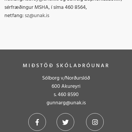
sérfræðingur MSHA, í síma 460 8564,
netfang:
sz@unak.is
MIÐSTÖÐ SKÓLAÞRÓUNAR
Sólborg v/Norðurslóð
600 Akureyri
s.
4
60 8590
gunnarg@unak.is