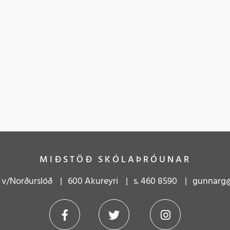
MIÐSTÖÐ SKÓLAÞRÓUNAR
 v/Norðurslóð
600 Akureyri
s.
4
60 8590
gunnarg@