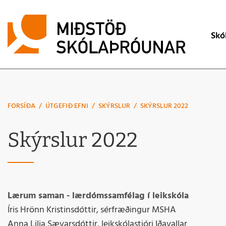
Lei
Skó
Mat á skólas
Skólaþróuna
FORSÍÐA
/
ÚTGEFIÐ EFNI
/
SKÝRSLUR
/
SKÝRSLUR 2022
Skólaþjónust
Skýrslur 2022
Úttektir
Verkbeiðni
Lærum saman - lærdómssamfélag í leikskóla
Íris Hrönn Kristinsdóttir, sérfræðingur MSHA
Anna Lilja Sævarsdóttir, leikskólastjóri Iðavallar