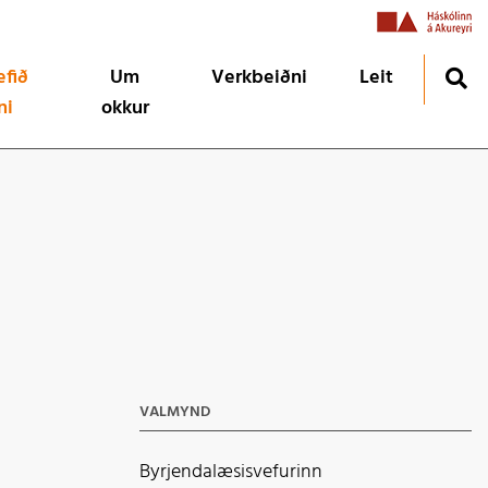
efið
Um
Verkbeiðni
Leit
ni
okkur
inn
Um okkur
MS í HA 2026
ð
Menntasýn og gildi
u og hvers vegna?
Starfsfólk
Fréttir
VALMYND
Byrjendalæsisvefurinn