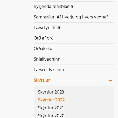
Byrjendalæsisblaðið
 ungt fólk
Samræður: Af hverju og hvers vegna?
Læsi fyrir lífið
Orð af orði
Orðaleikur
Snjallvagninn
Læsi er lykillinn
Skýrslur
Skýrslur 2023
Skýrslur 2022
Skýrslur 2021
Skýrslur 2020