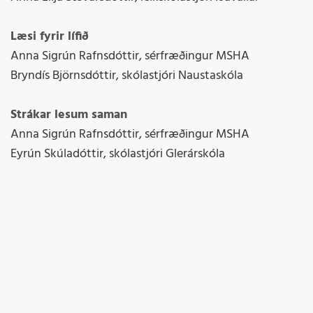
Læsi fyrir lífið
Anna Sigrún Rafnsdóttir, sérfræðingur MSHA
Bryndís Björnsdóttir, skólastjóri Naustaskóla
Strákar lesum saman
Anna Sigrún Rafnsdóttir, sérfræðingur MSHA
Eyrún Skúladóttir, skólastjóri Glerárskóla