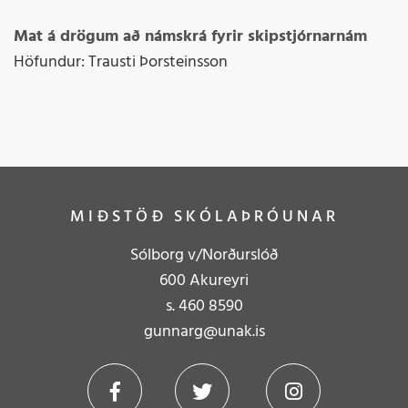
Mat á drögum að námskrá fyrir skipstjórnarnám
Höfundur: Trausti Þorsteinsson
MIÐSTÖÐ SKÓLAÞRÓUNAR
Sólborg v/Norðurslóð
600 Akureyri
s.
4
60 8590
gunnarg@unak.is