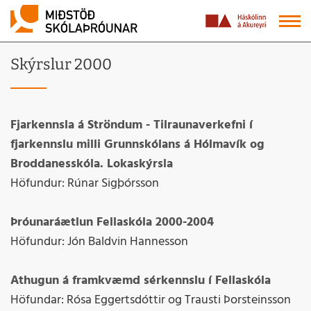
Skýrslur 2000
Fjarkennsla á Ströndum - Tilraunaverkefni í
fjarkennslu milli Grunnskólans á Hólmavík og
Broddanesskóla. Lokaskýrsla
Höfundur: Rúnar Sigþórsson
Þróunaráætlun Fellaskóla 2000-2004
Höfundur: Jón Baldvin Hannesson
Athugun á framkvæmd sérkennslu í Fellaskóla
Höfundar: Rósa Eggertsdóttir og Trausti Þorsteinsson