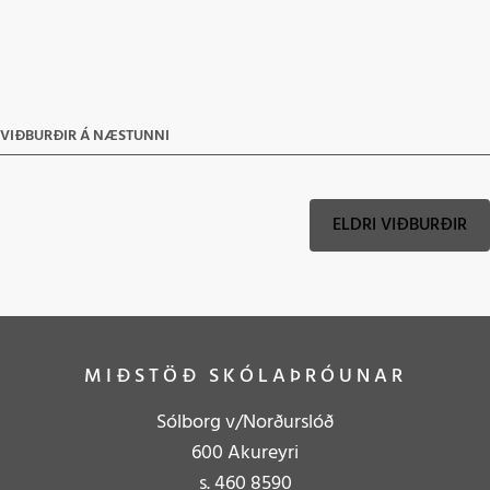
VIÐBURÐIR Á NÆSTUNNI
ELDRI VIÐBURÐIR
MIÐSTÖÐ SKÓLAÞRÓUNAR
Sólborg v/Norðurslóð
600 Akureyri
s.
4
60 8590