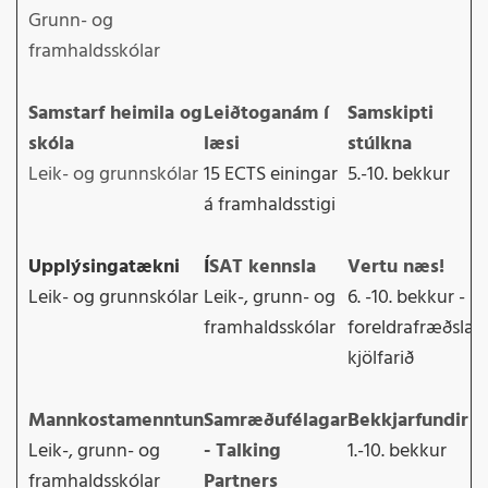
Grunn- og
framhaldsskólar
Samstarf heimila og
Leiðtoganám í
Samskipti
skóla
læsi
stúlkna
Leik- og grunnskólar
15 ECTS einingar
5.-10. bekkur
á framhaldsstigi
Upplýsingatækni
Í
SAT kennsla
Vertu næs!
Leik- og grunnskólar
Leik-, grunn- og
6. -10. bekkur -
framhaldsskólar
foreldrafræðsla í
kjölfarið
Mannkostamenntun
Samræðufélagar
Bekkjarfundir
Leik-, grunn- og
- Talking
1.-10. bekkur
framhaldsskólar
Partners