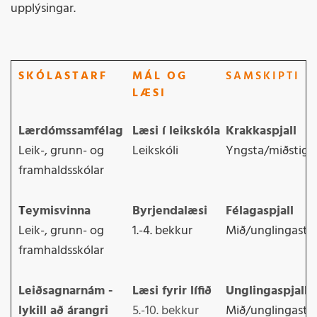
upplýsingar.
SKÓLASTARF
MÁL OG
SAMSKIPTI
LÆSI
Lærdómssamfélag
Læsi í leikskóla
Krakkaspjall
Leik-, grunn- og
Leikskóli
Yngsta/miðstig
framhaldsskólar
T
eymisvinna
Byrjendalæsi
Félagaspjall
Leik-, grunn- og
1.-4. bekkur
Mið/unglingasti
framhaldsskólar
Leiðsagnarnám -
Læsi fyrir lífið
Unglingaspjall
lykill að árangri
5.-10. bekkur
Mið/unglingasti