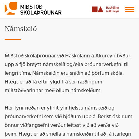
Námskeið
Miðstöð skólaþróunar við Háskólann á Akureyri býður
upp á fjölbreytt námskeið og/eða þróunarverkefni til
lengri tíma. Námskeiðin eru sniðin að þörfum skóla.
Hægt er að fá eftirfylgd frá sérfræðingum
miðstöðvarinnar með öllum námskeiðum.
Hér fyrir neðan er yfirlit yfir helstu námskeið og
þróunarverkefni sem við bjóðum upp á. Berist óskir um
önnur viðfangsefni verður leitast við að verða við
þeim. Hægt er að smella á námskeiðin til að fá ítarlegri