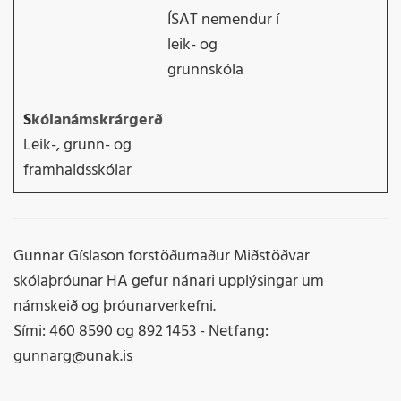
ÍSAT nemendur í
leik- og
grunnskóla
S
kólanámskrárgerð
Leik-, grunn- og
framhaldsskólar
Gunnar Gíslason forstöðumaður Miðstöðvar
skólaþróunar HA gefur nánari upplýsingar um
námskeið og þróunarverkefni.
Sími: 460 8590 og 892 1453 - Netfang:
gunnarg@unak.is