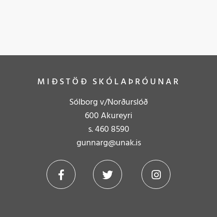
MIÐSTÖÐ SKÓLAÞRÓUNAR
Sólborg v/Norðurslóð
600 Akureyri
s.
4
60 8590
gunnarg@unak.is