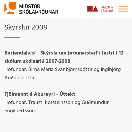
Skýrslur 2008
Byrjendalæsi - Skýrsla um þróunarstarf í lestri í 12
skólum skólaárið 2007-2008
Höfundar: Birna María Svanbjörnsdóttir og Ingibjörg
Auðunsdóttir
Fjölmennt á Akureyri - Úttekt
Höfundar: Trausti Þorsteinsson og Guðmundur
Engilbertsson