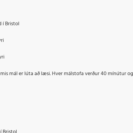
í Bristol
ri
ri
ýmis mál er lúta að læsi. Hver málstofa verður 40 mínútur o
 Bristol