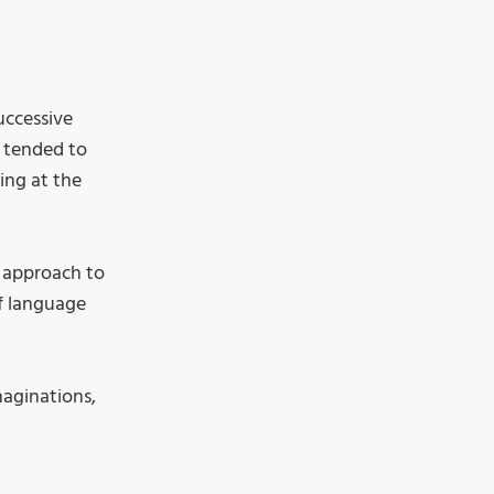
uccessive
e tended to
ing at the
r approach to
of language
maginations,