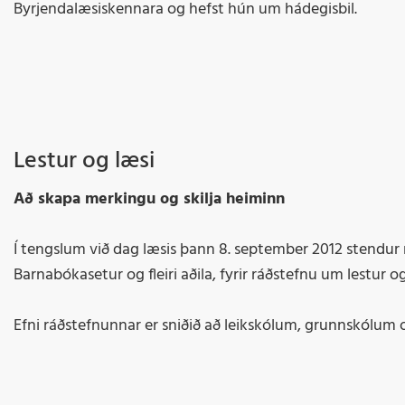
Byrjendalæsiskennara og hefst hún um hádegisbil.
Lestur og læsi
Að skapa merkingu og skilja heiminn
Í tengslum við dag læsis þann 8. september 2012 stendur 
Barnabókasetur og fleiri aðila, fyrir ráðstefnu um lestur og
Efni ráðstefnunnar er sniðið að leikskólum, grunnskólum