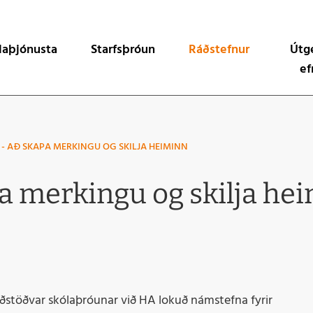
ta
laþjónusta
Starfsþróun
Ráðstefnur
Útg
ef
tarfi
Liðnar ráðstefnur
Byrjendalæsisvefur
rverkefni
Læsi til náms og yndis - læsisráðstefna MSHA og M
Byrjendalæsisblaði
 - AÐ SKAPA MERKINGU OG SKILJA HEIMINN
a við sveitarfélög
Samræður: Af hverj
pa merkingu og skilja he
Læsi fyrir lífið
Orð af orði
Orðaleikur
Snjallvagninn
Læsi er lykillinn
ðstöðvar skólaþróunar við HA lokuð námstefna fyrir