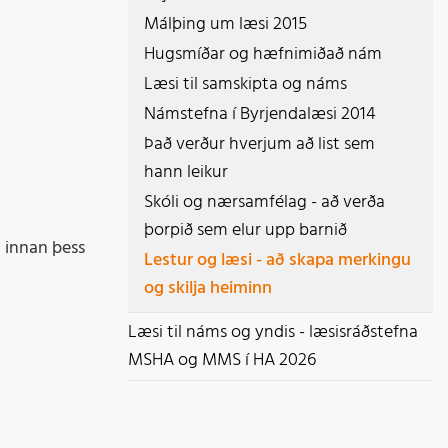
Málþing um læsi 2015
Hugsmíðar og hæfnimiðað nám
Læsi til samskipta og náms
Námstefna í Byrjendalæsi 2014
Það verður hverjum að list sem
hann leikur
Skóli og nærsamfélag - að verða
þorpið sem elur upp barnið
g innan þess
Lestur og læsi - að skapa merkingu
og skilja heiminn
Læsi til náms og yndis - læsisráðstefna
MSHA og MMS í HA 2026