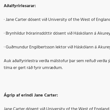
Aðalfyrirlesarar:
· Jane Carter dósent við University of the West of England 
· Brynhildur Þórarinsdóttir dósent við Háskólann á Akurey
· Guðmundur Engilbertsson lektor við Háskólann á Akurey
Auk aðalfyrirlestra verða málstofur þar sem reifuð verða 
tíma er gert ráð fyrir umræðum.
Ágrip af erindi Jane Carter:
Jane Carter dósent við University of the West of England í