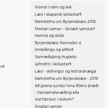
Vísindi í námi og leik
 ungt fólk
Læsi í skapandi skólastarfi
Námstefna um Byrjendalæsi 2018
Sterkari saman - farsælt samstarf
heimila og skóla
Byrjendalæsi: Rannsókn á
innleiðingu og aðferð
Samræðuþing Hugleiks
Jafnrétti í skólastarfi
við
Læsi - skilningur og lestraránægja
Námstefna um Byrjendalæsi - 2016
Að greina sundur hina flóknu þræði
- Vandamálavæðing eða
starfsþróun í skólum?
Snjallari saman