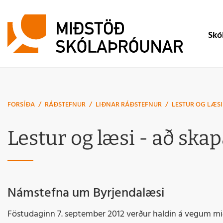
Lei
Skó
Mat á skólas
Skólaþróuna
FORSÍÐA
/
RÁÐSTEFNUR
/
LIÐNAR RÁÐSTEFNUR
/
LESTUR OG LÆSI
Skólaþjónust
Lestur og læsi - að ska
Úttektir
Verkbeiðni
Námstefna um Byrjendalæsi
Föstudaginn 7. september 2012 verður haldin á vegum mi