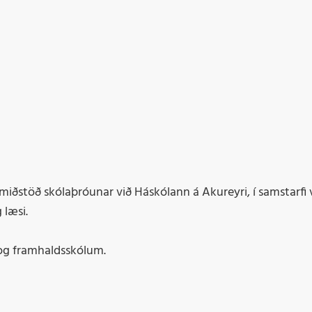
Skýrslur
Siðferðisglímur fyrir
miðstöð skólaþróunar við Háskólann á Akureyri, í samstarfi 
 læsi.
 og framhaldsskólum.