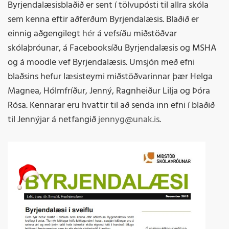
Byrjendalæsisblaðið er sent í tölvupósti til allra skóla
sem kenna eftir aðferðum Byrjendalæsis. Blaðið er
einnig aðgengilegt
hér
á vefsíðu miðstöðvar
skólaþróunar, á Facebooksíðu Byrjendalæsis og MSHA
og á moodle vef Byrjendalæsis. Umsjón með efni
blaðsins hefur læsisteymi miðstöðvarinnar þær Helga
Magnea, Hólmfríður, Jenný, Ragnheiður Lilja og Þóra
Rósa. Kennarar eru hvattir til að senda inn efni í blaðið
til Jennýjar á netfangið
jennyg@unak.is
.