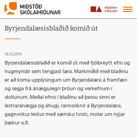
Byrjendalæsisblaðið komið út
18.12.2015
Byrjendalæsisblaðið er komið út með fjölbreytt efni og
hugmyndir sem tengjast læsi. Markmiðið með blaðinu
er að koma upplýsingum um Byrjendalæsi á framfæri
og segja frá ánægjulegri þróun og verkefnum í
skólunum. Meðal efnis í blaðinu að þessu sinni er
lestraránægja og áhugi, rannsóknir á Byrjendalæsi,
gagnvirkur lestur með sænsku tvisti, molar um nýjar
bækur o.fl.