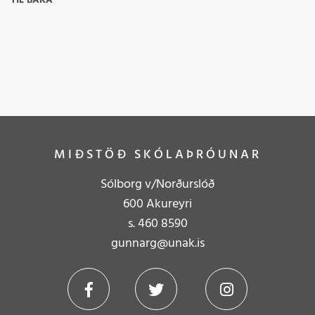
TIL BAKA
MIÐSTÖÐ SKÓLAÞRÓUNAR
Sólborg v/Norðurslóð
600 Akureyri
s.
4
60 8590
gunnarg@unak.is