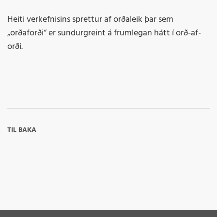
Heiti verkefnisins sprettur af orðaleik þar sem
„orðaforði“ er sundurgreint á frumlegan hátt í orð-af-
orði.
TIL BAKA