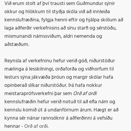
Við erum stolt af því trausti sem Guðmundur sýnir
okkur og hlökkum til styðja skóla við að innleiða
kennslufræðina, fylgja henni eftir og hjálpa skólum að
laga aðferðir verkefnisins að sínu starfi og sérstöðu,
mismunandi námssviðum, aldri nemenda og
aðstæðum.
Reynsla af verkefninu hefur verið góð, niðurstöður
mælinga á lesskilningi, orðaforða og viðhorfum til
lesturs sýna jákvæða þróun og margir skólar hafa
opinberað slíkar niðurstöður. Þá hafa nokkur
meistaraprófsverkefni þar sem
Orð af orði
kennslufræðin hefur verið notuð til að efla nám og
kennslu komið út á undanförnum árum. Hægt er að
kynna sér nánar rannsóknir á aðferðinni á vefsíðu
hennar -
Orð af orði.