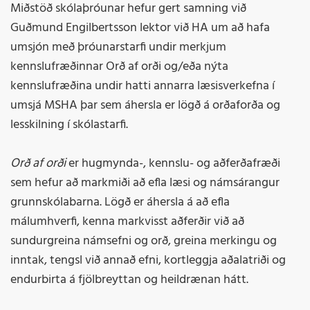
Miðstöð skólaþróunar hefur gert samning við
Guðmund Engilbertsson lektor við HA um að hafa
umsjón með þróunarstarfi undir merkjum
kennslufræðinnar Orð af orði og/eða nýta
kennslufræðina undir hatti annarra læsisverkefna í
umsjá MSHA þar sem áhersla er lögð á orðaforða og
lesskilning í skólastarfi.
Orð af orði
er hugmynda-, kennslu- og aðferðafræði
sem hefur að markmiði að efla læsi og námsárangur
grunnskólabarna. Lögð er áhersla á að efla
málumhverfi, kenna markvisst aðferðir við að
sundurgreina námsefni og orð, greina merkingu og
inntak, tengsl við annað efni, kortleggja aðalatriði og
endurbirta á fjölbreyttan og heildrænan hátt.