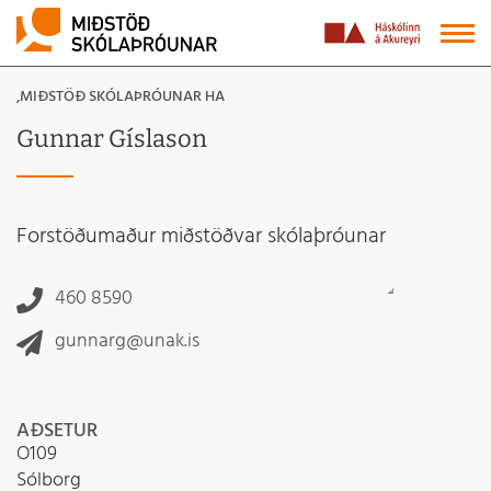
,MIÐSTÖÐ SKÓLAÞRÓUNAR HA
Gunnar Gíslason
Forstöðumaður miðstöðvar skólaþróunar
460 8590
gunnarg@unak.is
AÐSETUR
O109
Sólborg