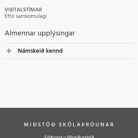
VIÐTALSTÍMAR
Eftir samkomulagi
Almennar upplýsingar
Námskeið kennd
UÞL1510160
Uppbygging og þróun
lærdómssamfélags
HMB1510240
Hugmyndafræði og starf í
skóla margbreytileikans
UÞL1510160
MIÐSTÖÐ SKÓLAÞRÓUNAR
Uppbygging og þróun
lærdómssamfélags
Sólborg v/Norðurslóð