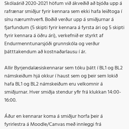
Skólaárið 2020-2021 höfum við ákveðið að bjóða upp á
rafrænar smiðjur fyrir kennara sem ekki hafa leiðtoga í
sínu nærumhverfi. Boðið verður upp á smiðjurnar á
fjarfundum (5 skipti fyrir kennara á fyrsta ári og 5 skipti
fyrir kennara á öðru ári), verkefnið er styrkt af
Endurmenntunarsjóði grunnskóla og verður
þátttakendum að kostnaðarlausu í ár.
Allir Byrjendalæsiskennarar sem tóku þátt í BL1 og BL2
námskeiðum hjá okkur í haust sem og þeir sem lokið
hafa BL1 og BL2 námskeiðum eru velkomnir á
smiðjurnar. Hver smiðja stendur yfir frá klukkan 14:00-
16:00.
Áður en kennarar koma á smiðjur horfa þeir á
fyrirlestra á Moodle/Canvas með innleggi frá