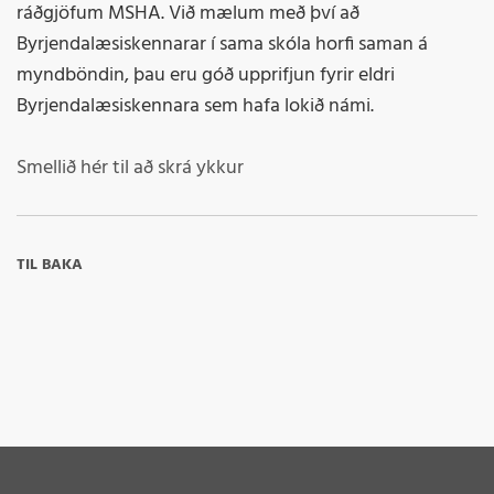
ráðgjöfum MSHA. Við mælum með því að
Byrjendalæsiskennarar í sama skóla horfi saman á
myndböndin, þau eru góð upprifjun fyrir eldri
Byrjendalæsiskennara sem hafa lokið námi.
Smellið hér til að skrá ykkur
TIL BAKA