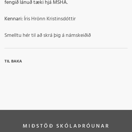
fengið lánuð tæki hjá MSHA.
Kennari:
Íris Hrönn Kristinsdóttir
Smelltu hér til að skrá þig á námskeiðið
TIL BAKA
MIÐSTÖÐ SKÓLAÞRÓUNAR