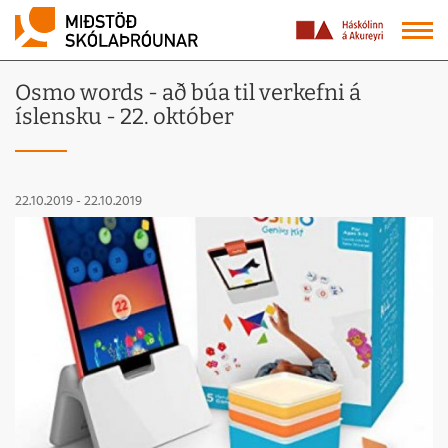
Osmo words - að búa til verkefni á
íslensku - 22. október
22.10.2019
-
22.10.2019