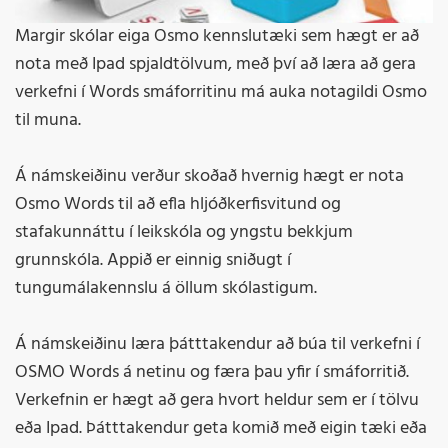
Margir skólar eiga Osmo kennslutæki sem hægt er að
nota með Ipad spjaldtölvum, með því að læra að gera
verkefni í Words smáforritinu má auka notagildi Osmo
til muna.
Á námskeiðinu verður skoðað hvernig hægt er nota
Osmo Words til að efla hljóðkerfisvitund og
stafakunnáttu í leikskóla og yngstu bekkjum
grunnskóla. Appið er einnig sniðugt í
tungumálakennslu á öllum skólastigum.
Á námskeiðinu læra þátttakendur að búa til verkefni í
OSMO Words á netinu og færa þau yfir í smáforritið.
Verkefnin er hægt að gera hvort heldur sem er í tölvu
eða Ipad. Þátttakendur geta komið með eigin tæki eða