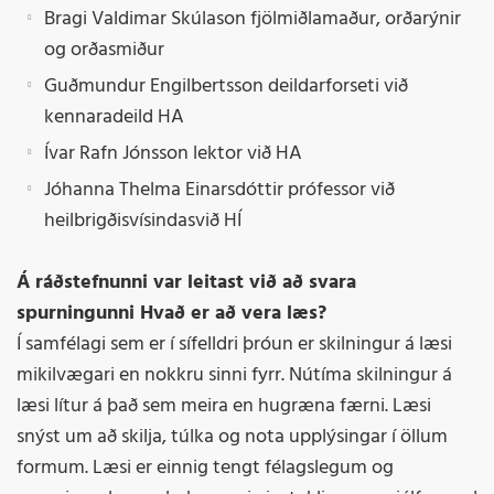
Bragi Valdimar Skúlason fjölmiðlamaður, orðarýnir
og orðasmiður
Guðmundur Engilbertsson deildarforseti við
kennaradeild HA
Ívar Rafn Jónsson lektor við HA
Jóhanna Thelma Einarsdóttir prófessor við
heilbrigðisvísindasvið HÍ
Á ráðstefnunni var leitast við að svara
spurningunni Hvað er að vera læs?
Í samfélagi sem er í sífelldri þróun er skilningur á læsi
mikilvægari en nokkru sinni fyrr. Nútíma skilningur á
læsi lítur á það sem meira en hugræna færni. Læsi
snýst um að skilja, túlka og nota upplýsingar í öllum
formum. Læsi er einnig tengt félagslegum og