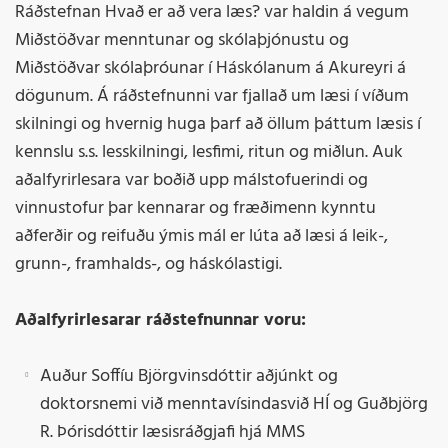
Ráðstefnan Hvað er að vera læs? var haldin á vegum
Miðstöðvar menntunar og skólaþjónustu og
Miðstöðvar skólaþróunar í Háskólanum á Akureyri á
dögunum. Á ráðstefnunni var fjallað um læsi í víðum
skilningi og hvernig huga þarf að öllum þáttum læsis í
kennslu s.s. lesskilningi, lesfimi, ritun og miðlun. Auk
aðalfyrirlesara var boðið upp málstofuerindi og
vinnustofur þar kennarar og fræðimenn kynntu
aðferðir og reifuðu ýmis mál er lúta að læsi á leik-,
grunn-, framhalds-, og háskólastigi.
Aðalfyrirlesarar ráðstefnunnar voru:
Auður Soffíu Björgvinsdóttir aðjúnkt og
doktorsnemi við menntavísindasvið HÍ og Guðbjörg
R. Þórisdóttir læsisráðgjafi hjá MMS