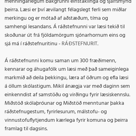
menningarlegum bakgrunni einstaklinga og sjálfsmynd
þeirra. Læsi er því ævilangt félagslegt ferli sem miðlar
merkingu og er mótað af aðstæðum, tíma og
samhengi lesandans. Á ráðstefnunni var læsi tekið til
skoðunar út frá fjöldamörgum sjónarhornum eins og
sjá má í ráðstefnuritinu -
RÁÐSTEFNURIT
.
Á ráðstefnunni komu saman um 300 fræðimenn,
kennarar og áhugafólk um læsi með það sameiginlega
markmið að deila þekkingu, læra af öðrum og efla læsi
á öllum skólastigum. Mikil ánægja var með daginn sem
einkenndist af samstöðu og virðingu fyrir læsiskennslu.
Miðstöð skólaþróunar og Miðstöð menntunar þakka
ráðstefnugestum, fyrirlesurum, málstofu- og
vinnustofuflytjendum kærlega fyrir komuna og þeirra
framlag til dagsins.