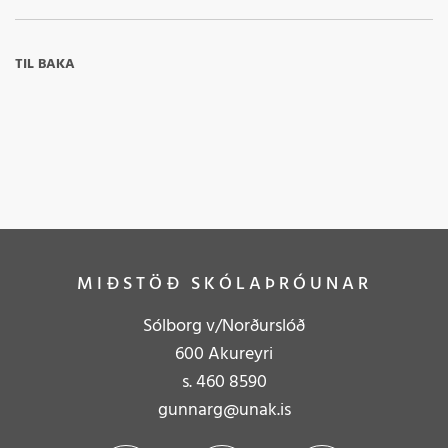
TIL BAKA
MIÐSTÖÐ SKÓLAÞRÓUNAR
Sólborg v/Norðurslóð
600 Akureyri
s.
4
60 8590
gunnarg@unak.is