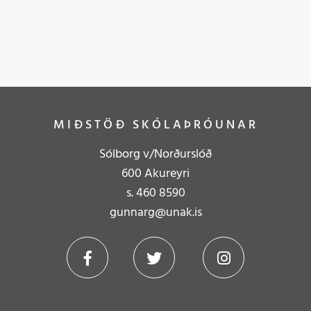
MIÐSTÖÐ SKÓLAÞRÓUNAR
Sólborg v/Norðurslóð
600 Akureyri
s.
4
60 8590
gunnarg@unak.is