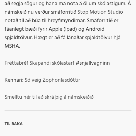
að segja sögur og hana má nota á öllum skólastigum. Á
námskeiðinu verður smáforritið
Stop Motion Studio
notað til að búa til hreyfimyndirnar. Smáforritið er
fáanlegt bæði fyrir Apple (Ipad) og Android
spjaldtölvur. Hægt er að fá lánaðar spjaldtölvur hjá
MSHA.
Fréttabréf Skapandi skólastarf
#snjallvagninn
Kennari:
Sólveig Zophoníasdóttir
Smelltu hér til að skrá þig á námskeiðið
TIL BAKA