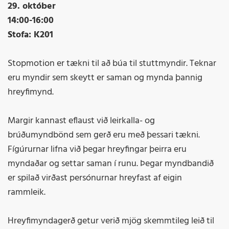
29. október
14:00-16:00
Stofa: K201
Stopmotion er tækni til að búa til stuttmyndir. Teknar
eru myndir sem skeytt er saman og mynda þannig
hreyfimynd.
Margir kannast eflaust við leirkalla- og
brúðumyndbönd sem gerð eru með þessari tækni.
Fígúrurnar lifna við þegar hreyfingar þeirra eru
myndaðar og settar saman í runu. Þegar myndbandið
er spilað virðast persónurnar hreyfast af eigin
rammleik.
Hreyfimyndagerð getur verið mjög skemmtileg leið til