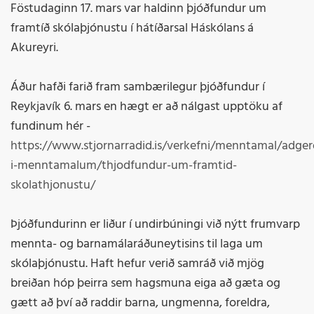
Föstudaginn 17. mars var haldinn þjóðfundur um
framtíð skólaþjónustu í hátíðarsal Háskólans á
Akureyri.
Áður hafði farið fram sambærilegur þjóðfundur í
Reykjavík 6. mars en hægt er að nálgast upptöku af
fundinum hér -
https://www.stjornarradid.is/verkefni/menntamal/adgerd
i-menntamalum/thjodfundur-um-framtid-
skolathjonustu/
Þjóðfundurinn er liður í undirbúningi við nýtt frumvarp
mennta- og barnamálaráðuneytisins til laga um
skólaþjónustu. Haft hefur verið samráð við mjög
breiðan hóp þeirra sem hagsmuna eiga að gæta og
gætt að því að raddir barna, ungmenna, foreldra,