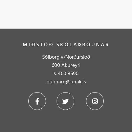
MIÐSTÖÐ SKÓLAÞRÓUNAR
Sólborg v/Norðurslóð
600 Akureyri
s.
4
60 8590
gunnarg@unak.is