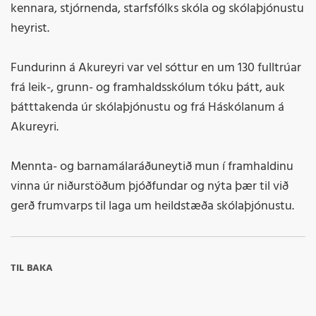
kennara, stjórnenda, starfsfólks skóla og skólaþjónustu
heyrist.
Fundurinn á Akureyri var vel sóttur en um 130 fulltrúar
frá leik-, grunn- og framhaldsskólum tóku þátt, auk
þátttakenda úr skólaþjónustu og frá Háskólanum á
Akureyri.
Mennta- og barnamálaráðuneytið mun í framhaldinu
vinna úr niðurstöðum þjóðfundar og nýta þær til við
gerð frumvarps til laga um heildstæða skólaþjónustu.
TIL BAKA