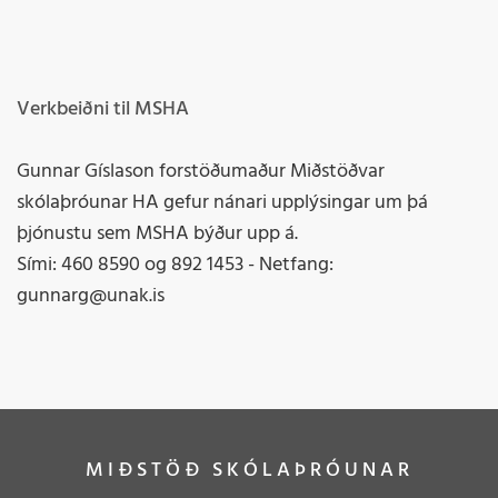
Verkbeiðni til MSHA
Gunnar Gíslason forstöðumaður Miðstöðvar
skólaþróunar HA gefur nánari upplýsingar um þá
þjónustu sem MSHA býður upp á.
Sími: 460 8590 og 892 1453 - Netfang:
gunnarg@unak.is
MIÐSTÖÐ SKÓLAÞRÓUNAR