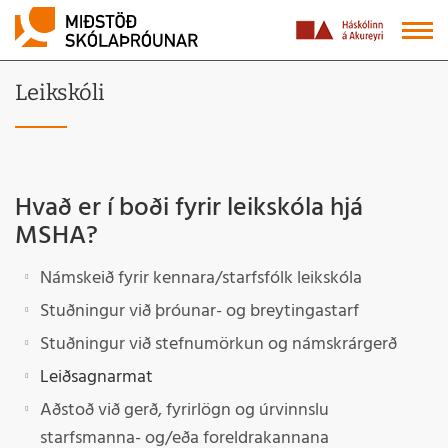
Leikskóli
Hvað er í boði fyrir leikskóla hjá
MSHA?
Námskeið fyrir kennara/starfsfólk leikskóla
Stuðningur við þróunar- og breytingastarf
Stuðningur við stefnumörkun og námskrárgerð
Leiðsagnarmat
Aðstoð við gerð, fyrirlögn og úrvinnslu
starfsmanna- og/eða foreldrakannana