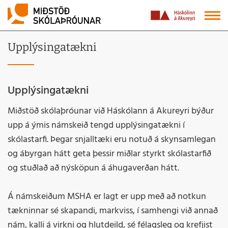
Upplýsingatækni
Upplýsingatækni
Miðstöð skólaþróunar við Háskólann á Akureyri býður
upp á ýmis námskeið tengd upplýsingatækni í
skólastarfi. Þegar snjalltæki eru notuð á skynsamlegan
og ábyrgan hátt geta þessir miðlar styrkt skólastarfið
og stuðlað að nýsköpun á áhugaverðan hátt.
Á námskeiðum MSHA er lagt er upp með að notkun
tækninnar sé skapandi, markviss, í samhengi við annað
nám, kalli á virkni og hlutdeild, sé félagsleg og krefjist