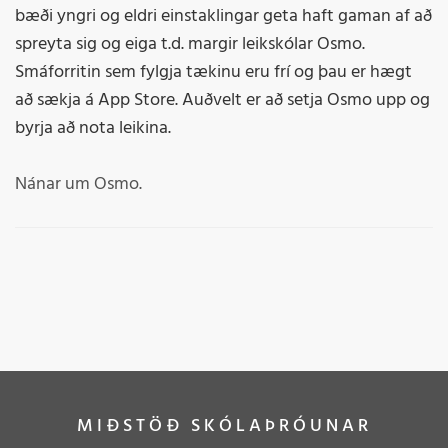
bæði yngri og eldri einstaklingar geta haft gaman af að
spreyta sig og eiga t.d. margir leikskólar Osmo.
Smáforritin sem fylgja tækinu eru frí og þau er hægt
að sækja á App Store. Auðvelt er að setja Osmo upp og
byrja að nota leikina.
Nánar um Osmo.
MIÐSTÖÐ SKÓLAÞRÓUNAR