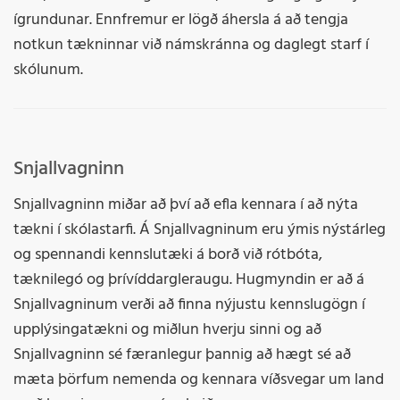
ígrundunar. Ennfremur er lögð áhersla á að tengja
notkun tækninnar við námskránna og daglegt starf í
skólunum.
Snjallvagninn
Snjallvagninn miðar að því að efla kennara í að nýta
tækni í skólastarfi. Á Snjallvagninum eru ýmis nýstárleg
og spennandi kennslutæki á borð við rótbóta,
tæknilegó og þrívíddargleraugu. Hugmyndin er að á
Snjallvagninum verði að finna nýjustu kennslugögn í
upplýsingatækni og miðlun hverju sinni og að
Snjallvagninn sé færanlegur þannig að hægt sé að
mæta þörfum nemenda og kennara víðsvegar um land