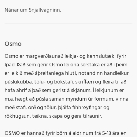
Nánar um Snjallvagninn.
Osmo
Osmo er margverðlaunað leikja- og kennslutæki fyrir
Ipad. Það sem gerir Osmo leikina sérstaka er að í þeim
er leikið með áþreifanlega hluti, notandinn handleikur
púslukubba, tölu- og bókstafi, skriffæri og fleira til að
hafa áhrif á það sem gerist á skjánum. Í leikjunum er
m.a. hægt að púsla saman myndum úr formum, vinna
með stafi, orð og tölur, þjálfa fínhreyfingar og
rökhugsun, teikna, skapa og gera tilraunir.
OSMO er hannað fyrir börn á aldrinum frá 5-13 ára en