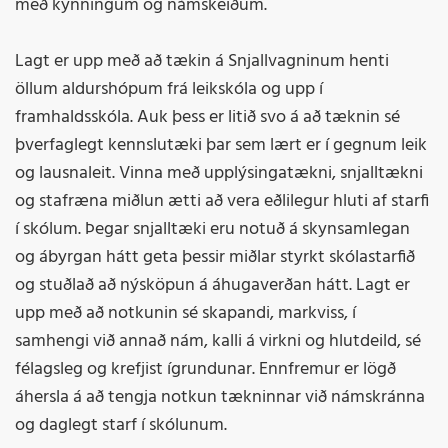
með kynningum og námskeiðum.
Lagt er upp með að tækin á Snjallvagninum henti
öllum aldurshópum frá leikskóla og upp í
framhaldsskóla. Auk þess er litið svo á að tæknin sé
þverfaglegt kennslutæki þar sem lært er í gegnum leik
og lausnaleit. Vinna með upplýsingatækni, snjalltækni
og stafræna miðlun ætti að vera eðlilegur hluti af starfi
í skólum. Þegar snjalltæki eru notuð á skynsamlegan
og ábyrgan hátt geta þessir miðlar styrkt skólastarfið
og stuðlað að nýsköpun á áhugaverðan hátt. Lagt er
upp með að notkunin sé skapandi, markviss, í
samhengi við annað nám, kalli á virkni og hlutdeild, sé
félagsleg og krefjist ígrundunar. Ennfremur er lögð
áhersla á að tengja notkun tækninnar við námskránna
og daglegt starf í skólunum.