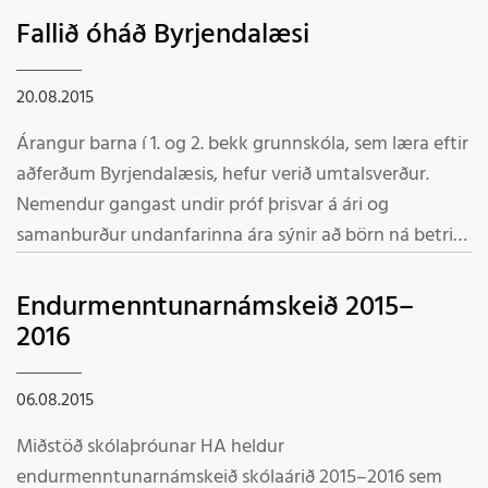
Minnisblað Menntamálastofnunar getur ekki talist
Fallið óháð Byrjendalæsi
áreiðanlegt mat á langtímaáhrifum verkefnisins fyrir
námsframvindu þeirra nemenda sem tóku þátt í því við
20.08.2015
upphaf skólagöngu.
Árangur barna í 1. og 2. bekk grunnskóla, sem læra eftir
aðferðum Byrjendalæsis, hefur verið umtalsverður.
Nemendur gangast undir próf þrisvar á ári og
samanburður undanfarinna ára sýnir að börn ná betri
árangri í lestri og að börnum sem hafa átt erfitt með að
læra að lesa hefur fækkað verulega.
Endurmenntunarnámskeið 2015–
2016
06.08.2015
Miðstöð skólaþróunar HA heldur
endurmenntunarnámskeið skólaárið 2015–2016 sem