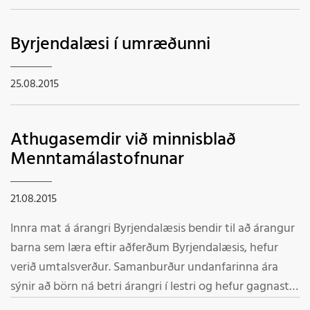
Byrjendalæsi í umræðunni
25.08.2015
Athugasemdir við minnisblað
Menntamálastofnunar
21.08.2015
Innra mat á árangri Byrjendalæsis bendir til að árangur
barna sem læra eftir aðferðum Byrjendalæsis, hefur
verið umtalsverður. Samanburður undanfarinna ára
sýnir að börn ná betri árangri í lestri og hefur gagnast
börnum sem hafa átt erfitt með að læra að lesa.