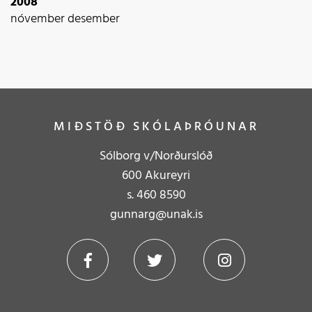
2008
nóvember
desember
MIÐSTÖÐ SKÓLAÞRÓUNAR
Sólborg v/Norðurslóð
600 Akureyri
s.
4
60 8590
gunnarg@unak.is