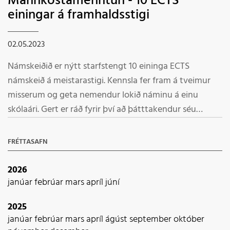
Mannkostamenntun - 10 ECTS
einingar á framhaldsstigi
02.05.2023
Námskeiðið er nýtt starfstengt 10 eininga ECTS
námskeið á meistarastigi. Kennsla fer fram á tveimur
misserum og geta nemendur lokið náminu á einu
skólaári. Gert er ráð fyrir því að þátttakendur séu
starfandi kennarar og hafi möguleika á að tengja
námið við starfsvettvang.
FRÉTTASAFN
2026
janúar
febrúar
mars
apríl
júní
2025
janúar
febrúar
mars
apríl
ágúst
september
október