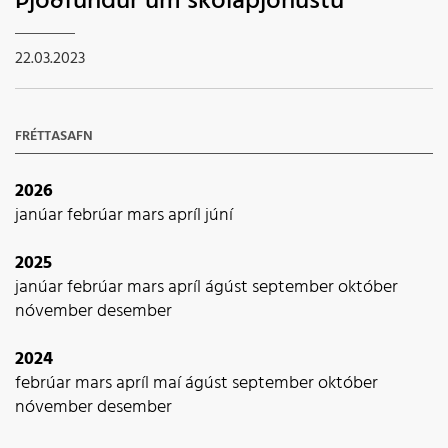
Þjóðfundur um skólaþjónustu
22.03.2023
FRÉTTASAFN
2026
janúar
febrúar
mars
apríl
júní
2025
janúar
febrúar
mars
apríl
ágúst
september
október
nóvember
desember
2024
febrúar
mars
apríl
maí
ágúst
september
október
nóvember
desember