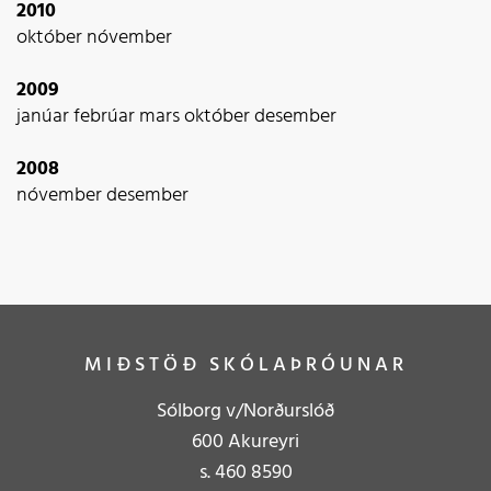
2010
október
nóvember
2009
janúar
febrúar
mars
október
desember
2008
nóvember
desember
MIÐSTÖÐ SKÓLAÞRÓUNAR
Sólborg v/Norðurslóð
600 Akureyri
s.
4
60 8590