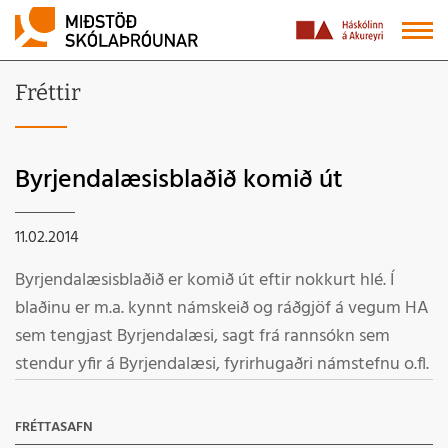
Fréttir
Byrjendalæsisblaðið komið út
11.02.2014
Byrjendalæsisblaðið er komið út eftir nokkurt hlé. Í
blaðinu er m.a. kynnt námskeið og ráðgjöf á vegum HA
sem tengjast Byrjendalæsi, sagt frá rannsókn sem
stendur yfir á Byrjendalæsi, fyrirhugaðri námstefnu o.fl.
FRÉTTASAFN