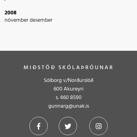
2008
nóvember
desember
MIÐSTÖÐ SKÓLAÞRÓUNAR
Sólborg v/Norðurslóð
600 Akureyri
s.
4
60 8590
gunnarg@unak.is