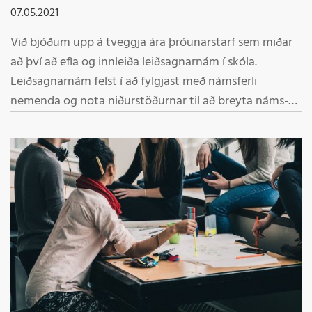
07.05.2021
Við bjóðum upp á tveggja ára þróunarstarf sem miðar
að því að efla og innleiða leiðsagnarnám í skóla.
Leiðsagnarnám felst í að fylgjast með námsferli
nemenda og nota niðurstöðurnar til að breyta náms-
og kennsluháttum. Í skólum þar sem unnið er með
leiðsagnarnám eflist námsvitind nemenda og skilningur
þeirra á því hvernig þeir geta hagað námi sínu til að ná
sem bestum árangri.