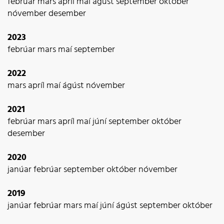
febrúar
mars
apríl
maí
ágúst
september
október
nóvember
desember
2023
febrúar
mars
maí
september
2022
mars
apríl
maí
ágúst
nóvember
2021
febrúar
mars
apríl
maí
júní
september
október
desember
2020
janúar
febrúar
september
október
nóvember
2019
janúar
febrúar
mars
maí
júní
ágúst
september
október