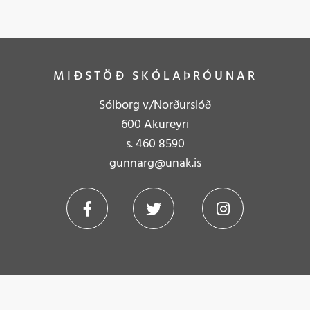
MIÐSTÖÐ SKÓLAÞRÓUNAR
Sólborg v/Norðurslóð
600 Akureyri
s.
4
60 8590
gunnarg@unak.is