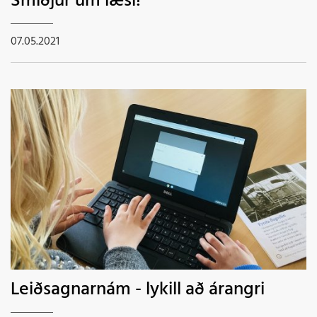
Smiðjur um læsi!
07.05.2021
Leiðsagnarnám - lykill að árangri