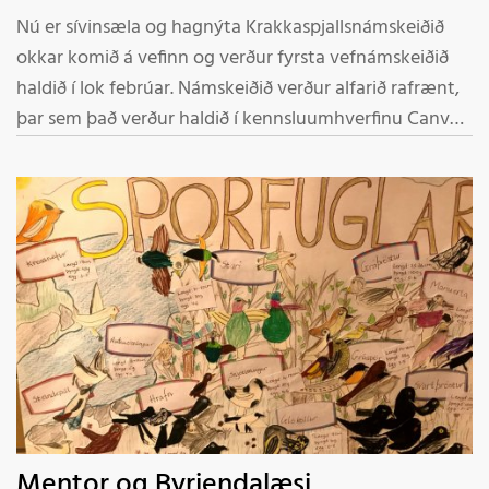
Nú er sívinsæla og hagnýta Krakkaspjallsnámskeiðið
okkar komið á vefinn og verður fyrsta vefnámskeiðið
haldið í lok febrúar. Námskeiðið verður alfarið rafrænt,
þar sem það verður haldið í kennsluumhverfinu Canvas
og í rauntíma á Zoom. Þátttakendur alls staðar á
landinu geta verið með. Námskeiðið hefst 24. febrúar
2021.
Mentor og Byrjendalæsi